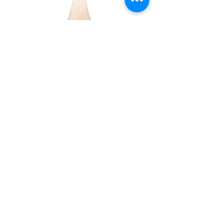
Domaine La Croix Belle Caringole Fles
Caringole rosé van Domaine La Croix Belle
(Languedoc) is een lichtvoetige en
dorstlessende terrasrosé en wordt gemaakt van
50% Syrah en 50% Grenache
€30