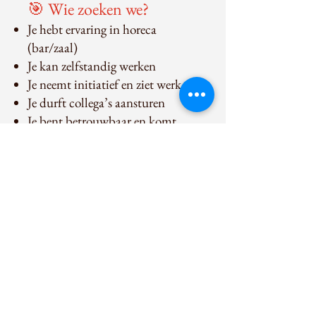
🎯 Wie zoeken we?
Je hebt ervaring in horeca
(bar/zaal)
Je kan zelfstandig werken
Je neemt initiatief en ziet werk
Je durft collega’s aansturen
Je bent betrouwbaar en komt
afspraken na
Je houdt van tempo en structuur
Je denkt mee met de zaak
👉 We zoeken iemand die trots is
op zijn/haar werk.
💬 Belangrijk
We zoeken iemand voor lange
termijn.