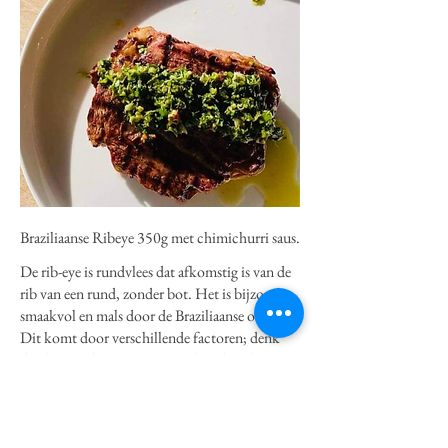
Braziliaanse Ribeye 350g met chimichurri saus.
De rib-eye is rundvlees dat afkomstig is van de
rib van een rund, zonder bot. Het is bijzonder
smaakvol en mals door de Braziliaanse origine.
Dit komt door verschillende factoren; denk
daarbij aan de oorsprong van het vlees, het type
rund, de voeding en rijping. Rib-eye is een
premium stuk rundvlees en is in België één van
de meest gegeten soorten.