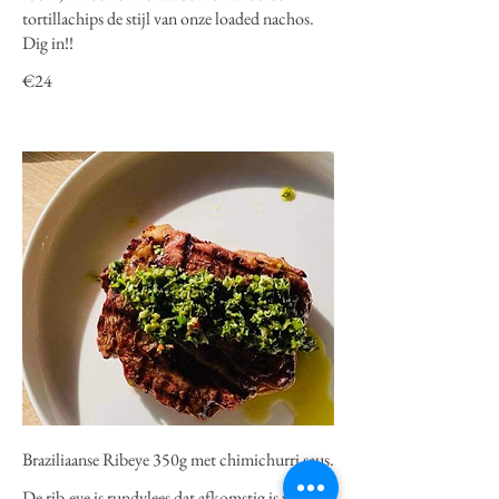
tortillachips de stijl van onze loaded nachos.
Dig in!!
€24
Braziliaanse Ribeye 350g met chimichurri saus.
De rib-eye is rundvlees dat afkomstig is van de