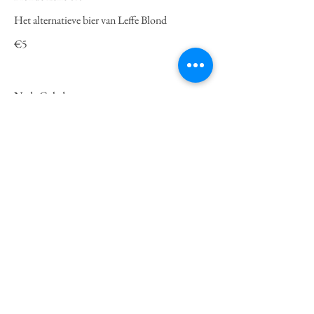
Het alternatieve bier van Leffe Blond
€5
Nada Colada
De alcoholvrije versie van de Pina Colada.
Kokosmelk, Franklin & Sons Pineapple &
almond, Ananassap
€10
Crodino Mocktail
Crodino, gembersiroop, Franklin & Sons
Indian tonic, sinaas, munt
€12