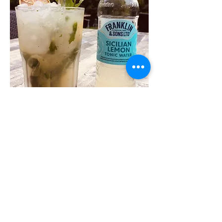
Virgin Mojito
Limoen, munt, rietsuiker, Franklin & Sons
Sicilian lemon Tonic
€ 12
Strawberry of blue virgin Mojito