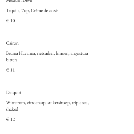
Mexican Devil
Tequila, 7up, Crème de cassis
€ 10
Cairon
Bruina Havanna, rietsuiker, limoen, angostura
bitters
€ 11
Daiquiri
Witte rum, citroensap, suikersiroop, triple sec,
shaked
€ 12