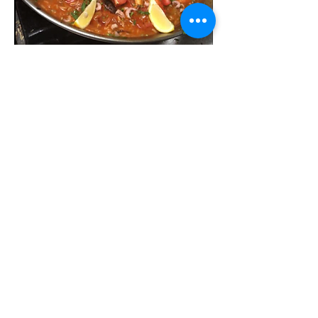
Arroz a la tumbada 2 personen
Arros a la tumbade is de Mexicaanse versie van
de alombekende paella. Dit gerecht
combineert de smaken vanuit de zee.
Roodbaars, green shell mosselen,
inktvisringen, gamba's, scampi en garnaaltjes
spelen hier de hoofdrol. Gestoofd met ui,
paprika, look, selder. in combinatie met een
huis-getrokken schaaldierenbouillon is dit een
geurige en smaakvolle rijstschotel. Bevat
koriander!!
€ 80