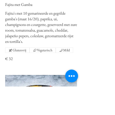
Fajita met Gamba
Fajita's met 10 gemarineerde en gegrilde
gamba's (maat 16/20), paprika, ui,
champignons en courgette, geserveerd met zure
room, tomatensalsa, guacamole, cheddar,
jalapeño pepers, coleslaw, getomatteerde rijst
en tortilla's.
Glutenvrij
Vegetarisch
Mild
€ 32