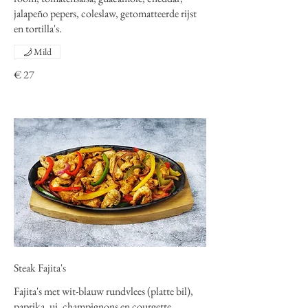
jalapeño pepers, coleslaw, getomatteerde rijst
en tortilla's.
Mild
€ 27
Steak Fajita's
Fajita's met wit-blauw rundvlees (platte bil),
paprika, ui, champignons en courgette,