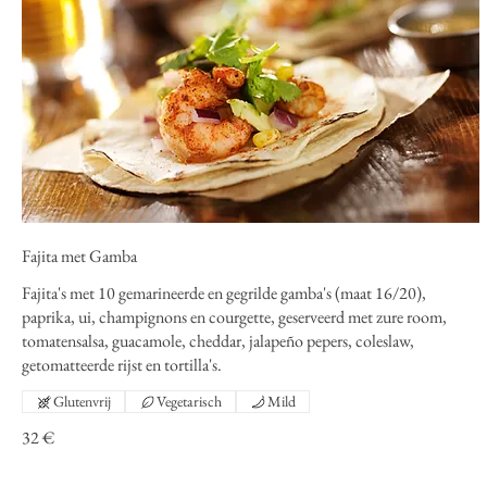
Fajita met Gamba
Fajita's met 10 gemarineerde en gegrilde gamba's (maat 16/20),
paprika, ui, champignons en courgette, geserveerd met zure room,
tomatensalsa, guacamole, cheddar, jalapeño pepers, coleslaw,
getomatteerde rijst en tortilla's.
Glutenvrij
Vegetarisch
Mild
32 €