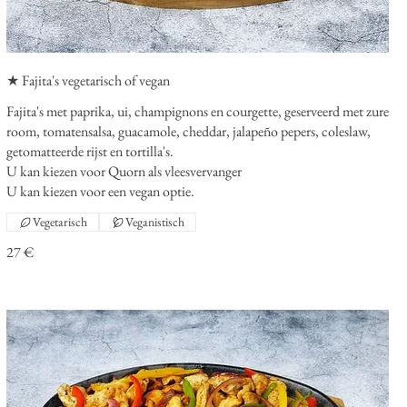
★ Fajita's vegetarisch of vegan
Fajita's met paprika, ui, champignons en courgette, geserveerd met zure
room, tomatensalsa, guacamole, cheddar, jalapeño pepers, coleslaw,
getomatteerde rijst en tortilla's.
U kan kiezen voor Quorn als vleesvervanger
U kan kiezen voor een vegan optie.
Vegetarisch
Veganistisch
27 €