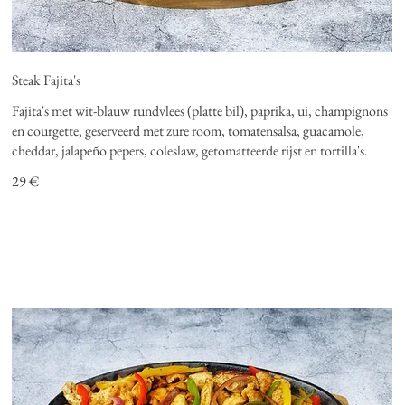
Steak Fajita's
Fajita's met wit-blauw rundvlees (platte bil), paprika, ui, champignons
en courgette, geserveerd met zure room, tomatensalsa, guacamole,
cheddar, jalapeño pepers, coleslaw, getomatteerde rijst en tortilla's.
29 €