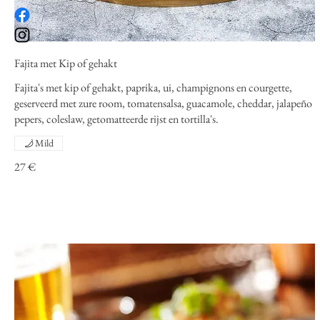
Fajita met Kip of gehakt
Fajita's met kip of gehakt, paprika, ui, champignons en courgette,
geserveerd met zure room, tomatensalsa, guacamole, cheddar, jalapeño
pepers, coleslaw, getomatteerde rijst en tortilla's.
Mild
27 €