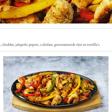
cheddar, jalapeño pepers, coleslaw, getomatteerde rijst en tortilla's.