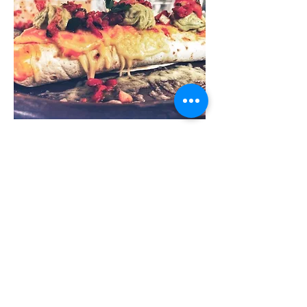
Burrito Vegetarisch of vegan
U hebt de keuze tussen enkel groentjes of
Quorn.
Kiest u voor de vegan optie, dan vervangen we
de Emmentaler en cheddar door vegan versie.
25 €