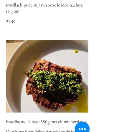
tortillachips de stijl van onze loaded nachos.
Dig in!!
24 €
Braziliaanse Ribeye 350g met chimichurri saus.
De rib-eye is rundvlees dat afkomstig is van de