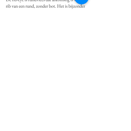
rib van een rund, zonder bot. Het is bijzonder
smaakvol en mals door de Braziliaanse origine.
Dit komt door verschillende factoren; denk
daarbij aan de oorsprong van het vlees, het type
rund, de voeding en rijping. Rib-eye is een
premium stuk rundvlees en is in België één van
de meest gegeten soorten.
Als bijgerecht serveren wij er een originele
Zuid-Amerikaanse chimichurri en een caesar
salad bij.
40 €
El Lobo Negro
3 zwarte mais tortilla's met wortelpuree,
gemarineerd en gegrild rumsteak (275g),