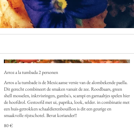
Arroz a la tumbada 2 personen
Arros a la tumbade is de Mexicaanse versie van de alombekende paella.
Dit gerecht combineert de smaken vanuit de zee. Roodbaars, green
shell mosselen, inktvisringen, gamba's, scampi en garnaaltjes spelen hier
de hoofdrol. Gestoofd met ui, paprika, look, selder. in combinatie met
een huis-getrokken schaaldierenbouillon is dit een geurige en
smaakvolle rijstschotel. Bevat koriander!!
80 €