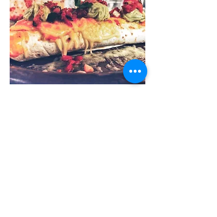
Burrito Vegetarisch of vegan
U hebt de keuze tussen enkel groentjes of
Quorn.
Kiest u voor de vegan optie, dan vervangen we
de Emmentaler en cheddar door vegan versie.
25 €