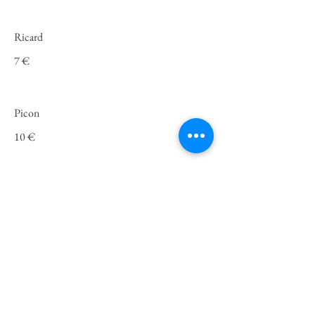
Ricard
7 €
Picon
10 €
Campari/Pisang Orange
6,50 €
Bacardi/Whiskey Cola
10 €